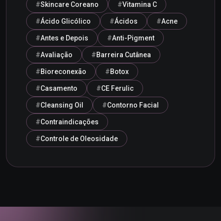
Skincare Coreano
Vitamina C
Ácido Glicólico
Ácidos
Acne
Antes e Depois
Anti-Pigment
Avaliação
Barreira Cutânea
Bioreconexão
Botox
Casamento
CE Ferulic
Cleansing Oil
Contorno Facial
Contraindicações
Controle de Oleosidade