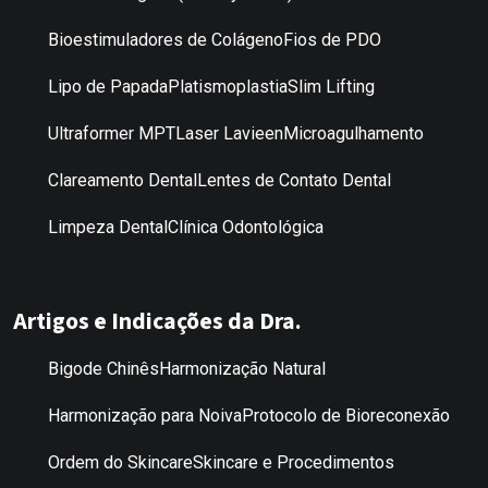
Bioestimuladores de Colágeno
Fios de PDO
Lipo de Papada
Platismoplastia
Slim Lifting
Ultraformer MPT
Laser Lavieen
Microagulhamento
Clareamento Dental
Lentes de Contato Dental
Limpeza Dental
Clínica Odontológica
Artigos e Indicações da Dra.
Bigode Chinês
Harmonização Natural
Harmonização para Noiva
Protocolo de Bioreconexão
Ordem do Skincare
Skincare e Procedimentos