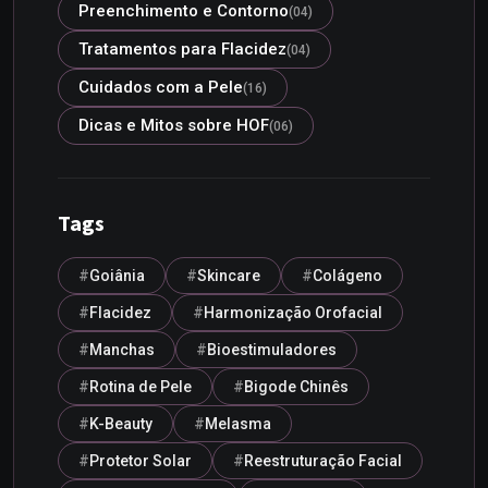
Preenchimento e Contorno
(04)
Tratamentos para Flacidez
(04)
Cuidados com a Pele
(16)
Dicas e Mitos sobre HOF
(06)
Tags
Goiânia
Skincare
Colágeno
Flacidez
Harmonização Orofacial
Manchas
Bioestimuladores
Rotina de Pele
Bigode Chinês
K-Beauty
Melasma
Protetor Solar
Reestruturação Facial