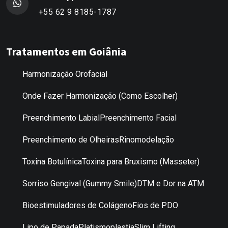
+55 62 9 8185-1787
Tratamentos em Goiânia
Harmonização Orofacial
Onde Fazer Harmonização (Como Escolher)
Preenchimento Labial
Preenchimento Facial
Preenchimento de Olheiras
Rinomodelação
Toxina Botulínica
Toxina para Bruxismo (Masseter)
Sorriso Gengival (Gummy Smile)
DTM e Dor na ATM
Bioestimuladores de Colágeno
Fios de PDO
Lipo de Papada
Platismoplastia
Slim Lifting