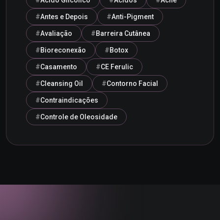
Ácido Glicólico
Ácidos
Acne
Antes e Depois
Anti-Pigment
Avaliação
Barreira Cutânea
Bioreconexão
Botox
Casamento
CE Ferulic
Cleansing Oil
Contorno Facial
Contraindicações
Controle de Oleosidade