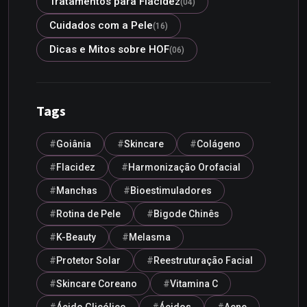
Tratamentos para Flacidez
(04)
Cuidados com a Pele
(16)
Dicas e Mitos sobre HOF
(06)
Tags
Goiânia
Skincare
Colágeno
Flacidez
Harmonização Orofacial
Manchas
Bioestimuladores
Rotina de Pele
Bigode Chinês
K-Beauty
Melasma
Protetor Solar
Reestruturação Facial
Skincare Coreano
Vitamina C