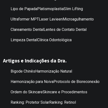
Lipo de Papada
Platismoplastia
Slim Lifting
Ultraformer MPT
Laser Lavieen
Microagulhamento
Clareamento Dental
Lentes de Contato Dental
Limpeza Dental
Clínica Odontológica
Artigos e Indicações da Dra.
Bigode Chinês
Harmonização Natural
Harmonização para Noiva
Protocolo de Bioreconexão
Ordem do Skincare
Skincare e Procedimentos
Ranking: Protetor Solar
Ranking: Retinol