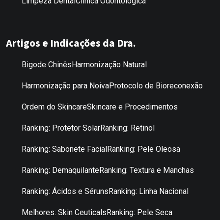
Limpeza Dental
Clínica Odontológica
Artigos e Indicações da Dra.
Bigode Chinês
Harmonização Natural
Harmonização para Noiva
Protocolo de Bioreconexão
Ordem do Skincare
Skincare e Procedimentos
Ranking: Protetor Solar
Ranking: Retinol
Ranking: Sabonete Facial
Ranking: Pele Oleosa
Ranking: Demaquilante
Ranking: Textura e Manchas
Ranking: Ácidos e Séruns
Ranking: Linha Nacional
Melhores: Skin Ceuticals
Ranking: Pele Seca