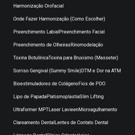
Harmonização Orofacial
Onde Fazer Harmonização (Como Escolher)
Preenchimento Labial
Preenchimento Facial
Preenchimento de Olheiras
Rinomodelação
Toxina Botulínica
Toxina para Bruxismo (Masseter)
Sorriso Gengival (Gummy Smile)
DTM e Dor na ATM
Bioestimuladores de Colágeno
Fios de PDO
Lipo de Papada
Platismoplastia
Slim Lifting
Ultraformer MPT
Laser Lavieen
Microagulhamento
Clareamento Dental
Lentes de Contato Dental