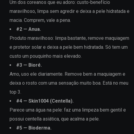
Um dos coreanos que eu adoro: custo-benefício
maravilhoso, limpa sem agredir e deixa a pele hidratada e
macia. Comprem, vale a pena.
#
2
—
Anua
.
Produto maravilhoso: limpa bastante, remove maquiagem
e protetor solar e deixa a pele bem hidratada. Só tem um
custo um pouquinho mais elevado.
#
3
—
Bioré
.
Amo, uso ele diariamente. Remove bem a maquiagem e
deixa o rosto com uma sensação muito boa. Está no meu
top 3.
#
4
—
Skin1004 (Centella)
.
Parece uma água na pele: faz uma limpeza bem gentil e
possui centella asiática, que acalma a pele.
#
5
—
Bioderma
.