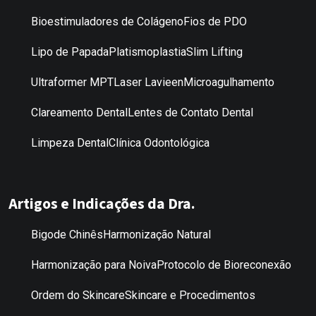
Bioestimuladores de Colágeno
Fios de PDO
Lipo de Papada
Platismoplastia
Slim Lifting
Ultraformer MPT
Laser Lavieen
Microagulhamento
Clareamento Dental
Lentes de Contato Dental
Limpeza Dental
Clínica Odontológica
Artigos e Indicações da Dra.
Bigode Chinês
Harmonização Natural
Harmonização para Noiva
Protocolo de Bioreconexão
Ordem do Skincare
Skincare e Procedimentos