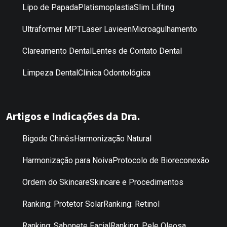
Lipo de Papada
Platismoplastia
Slim Lifting
Ultraformer MPT
Laser Lavieen
Microagulhamento
Clareamento Dental
Lentes de Contato Dental
Limpeza Dental
Clínica Odontológica
Artigos e Indicações da Dra.
Bigode Chinês
Harmonização Natural
Harmonização para Noiva
Protocolo de Bioreconexão
Ordem do Skincare
Skincare e Procedimentos
Ranking: Protetor Solar
Ranking: Retinol
Ranking: Sabonete Facial
Ranking: Pele Oleosa