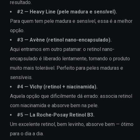
resultado.
#
2
—
Heavy Line (pele madura e sensível)
.
Para quem tem pele madura e sensível, essa é a melhor
opção.
#
3
—
Avène (retinol nano-encapsulado)
.
Aqui entramos em outro patamar: o retinol nano-
encapsulado é liberado lentamente, tornando o produto
muito mais tolerável. Perfeito para peles maduras e
sensíveis.
#
4
—
Vichy (retinol + niacinamida)
.
Aquela opção que dificilmente dá errado: associa retinol
com niacinamida e absorve bem na pele.
#
5
—
La Roche-Posay Retinol B3
.
Um excelente retinol, bem levinho, absorve bem — ótimo
para o dia a dia.