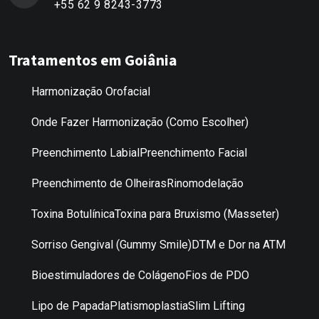
+55 62 9 8243-3773
Tratamentos em Goiânia
Harmonização Orofacial
Onde Fazer Harmonização (Como Escolher)
Preenchimento Labial
Preenchimento Facial
Preenchimento de Olheiras
Rinomodelação
Toxina Botulínica
Toxina para Bruxismo (Masseter)
Sorriso Gengival (Gummy Smile)
DTM e Dor na ATM
Bioestimuladores de Colágeno
Fios de PDO
Lipo de Papada
Platismoplastia
Slim Lifting