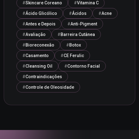
Skincare Coreano
Vitamina C
Ácido Glicólico
Ácidos
Acne
Antes e Depois
Anti-Pigment
Avaliação
Barreira Cutânea
Bioreconexão
Botox
Casamento
CE Ferulic
Cleansing Oil
Contorno Facial
Contraindicações
Controle de Oleosidade