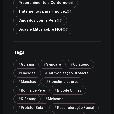
Preenchimento e Contorno
(04)
Tratamentos para Flacidez
(04)
Cuidados com a Pele
(16)
Dicas e Mitos sobre HOF
(06)
Tags
Goiânia
Skincare
Colágeno
Flacidez
Harmonização Orofacial
Manchas
Bioestimuladores
Rotina de Pele
Bigode Chinês
K-Beauty
Melasma
Protetor Solar
Reestruturação Facial