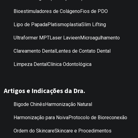
Bioestimuladores de Colágeno
Fios de PDO
Lipo de Papada
Platismoplastia
Slim Lifting
Ultraformer MPT
Laser Lavieen
Microagulhamento
Clareamento Dental
Lentes de Contato Dental
Limpeza Dental
Clínica Odontológica
Artigos e Indicações da Dra.
Bigode Chinês
Harmonização Natural
Harmonização para Noiva
Protocolo de Bioreconexão
Ordem do Skincare
Skincare e Procedimentos