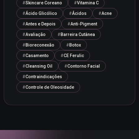
Skincare Coreano
Vitamina C
Ácido Glicólico
Ácidos
Acne
Antes e Depois
Anti-Pigment
Avaliação
Barreira Cutânea
Bioreconexão
Botox
Casamento
CE Ferulic
Cleansing Oil
Contorno Facial
Contraindicações
Controle de Oleosidade