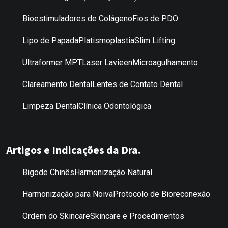
Bioestimuladores de Colágeno
Fios de PDO
Lipo de Papada
Platismoplastia
Slim Lifting
Ultraformer MPT
Laser Lavieen
Microagulhamento
Clareamento Dental
Lentes de Contato Dental
Limpeza Dental
Clínica Odontológica
Artigos e Indicações da Dra.
Bigode Chinês
Harmonização Natural
Harmonização para Noiva
Protocolo de Bioreconexão
Ordem do Skincare
Skincare e Procedimentos