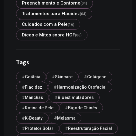
Preenchimento e Contorno
(04)
Tratamentos para Flacidez
(04)
Cuidados com a Pele
(16)
Dicas e Mitos sobre HOF
(06)
Tags
Goiânia
Skincare
Colágeno
Flacidez
Harmonização Orofacial
Manchas
Bioestimuladores
Rotina de Pele
Bigode Chinês
K-Beauty
Melasma
Protetor Solar
Reestruturação Facial