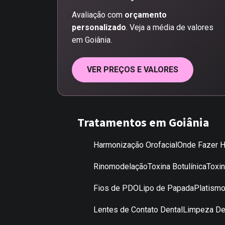
Avaliação com
orçamento
personalizado
. Veja a média de valores
em Goiânia.
VER PREÇOS E VALORES
Tratamentos em Goiânia
Harmonização Orofacial
Onde Fazer H
Rinomodelação
Toxina Botulínica
Toxi
Fios de PDO
Lipo de Papada
Platismo
Lentes de Contato Dental
Limpeza De