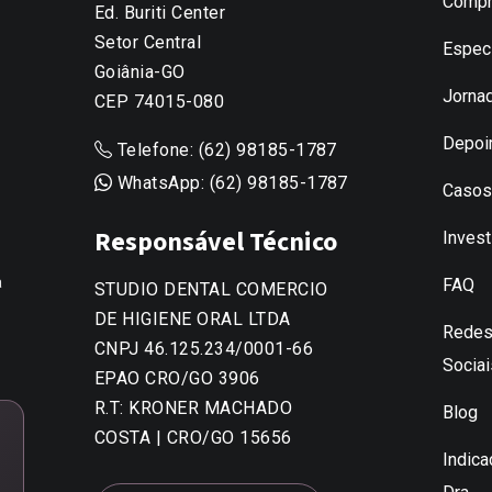
Compr
Ed. Buriti Center
Setor Central
Espec
Goiânia-GO
Jorna
CEP 74015-080
Depoi
Telefone:
(62) 98185-1787
WhatsApp:
(62) 98185-1787
Casos
Responsável Técnico
Inves
a
FAQ
STUDIO DENTAL COMERCIO
DE HIGIENE ORAL LTDA
Rede
CNPJ 46.125.234/0001-66
Sociai
EPAO CRO/GO 3906
R.T: KRONER MACHADO
Blog
COSTA | CRO/GO 15656
Indic