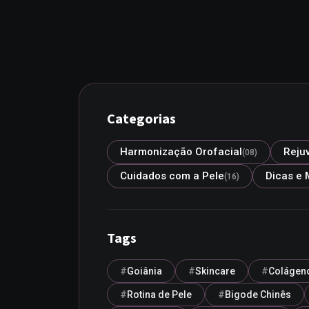
Categorias
Harmonização Orofacial
Reju
(08)
Cuidados com a Pele
Dicas e 
(16)
Tags
Goiânia
Skincare
Colágen
Rotina de Pele
Bigode Chinês