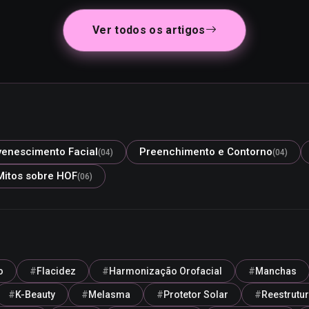
Ver todos os artigos
venescimento Facial
Preenchimento e Contorno
(04)
(04)
Mitos sobre HOF
(06)
o
Flacidez
Harmonização Orofacial
Manchas
K-Beauty
Melasma
Protetor Solar
Reestrutu