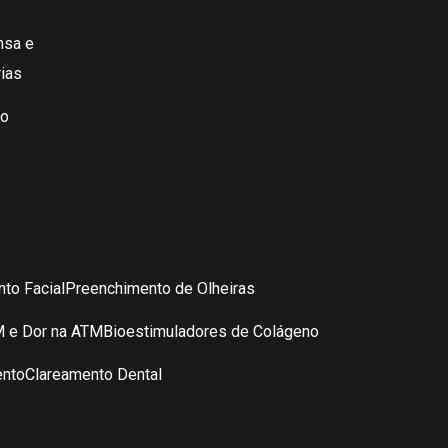
nsa e
ias
to
to Facial
Preenchimento de Olheiras
 e Dor na ATM
Bioestimuladores de Colágeno
ento
Clareamento Dental