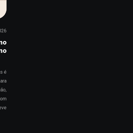
026
mo
no
os é
Lara
ão,
com
eve