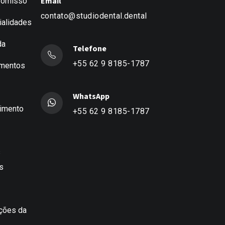
Email
omisso
contato@studiodental.dental
ialidades
da
Telefone
+55 62 9 8185-1787
mentos
WhatsApp
timento
+55 62 9 8185-1787
s
s
ações da