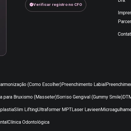
Dra.
Verificar registro no CFO
Impre
Parcer
Conta
armonização (Como Escolher)
Preenchimento Labial
Preenchimen
na para Bruxismo (Masseter)
Sorriso Gengival (Gummy Smile)
DTM
plastia
Slim Lifting
Ultraformer MPT
Laser Lavieen
Microagulham
ntal
Clínica Odontológica