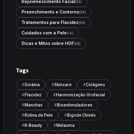
Rejuvenescimento Facial
(04)
Preenchimento e Contorno
(04)
Tratamentos para Flacidez
(04)
Cuidados com a Pele
(16)
Dicas e Mitos sobre HOF
(06)
Tags
Goiânia
Skincare
Colágeno
Flacidez
Harmonização Orofacial
Manchas
Bioestimuladores
Rotina de Pele
Bigode Chinês
K-Beauty
Melasma