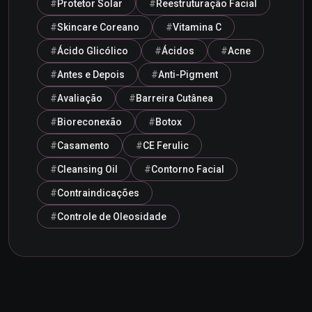
Protetor Solar
Reestruturação Facial
Skincare Coreano
Vitamina C
Ácido Glicólico
Ácidos
Acne
Antes e Depois
Anti-Pigment
Avaliação
Barreira Cutânea
Bioreconexão
Botox
Casamento
CE Ferulic
Cleansing Oil
Contorno Facial
Contraindicações
Controle de Oleosidade