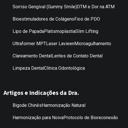
Sorriso Gengival (Gummy Smile)
DTM e Dor na ATM
Bioestimuladores de Colágeno
Fios de PDO
Lipo de Papada
Platismoplastia
Slim Lifting
Ultraformer MPT
Laser Lavieen
Microagulhamento
Clareamento Dental
Lentes de Contato Dental
Limpeza Dental
Clínica Odontológica
Artigos e Indicações da Dra.
Bigode Chinês
Harmonização Natural
Harmonização para Noiva
Protocolo de Bioreconexão